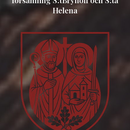
församling S:tBrynolf och S:ta
Helena